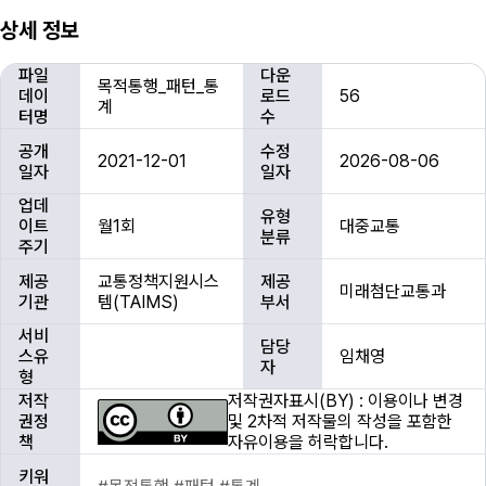
상세 정보
상
파일
다운
목적통행_패턴_통
세
데이
로드
56
계
정
터명
수
보
공개
수정
2021-12-01
2026-08-06
일자
일자
업데
유형
이트
월1회
대중교통
분류
주기
제공
교통정책지원시스
제공
미래첨단교통과
기관
템(TAIMS)
부서
서비
담당
스유
임채영
자
형
저작
저작권자표시(BY) : 이용이나 변경
권정
및 2차적 저작물의 작성을 포함한
책
자유이용을 허락합니다.
키워