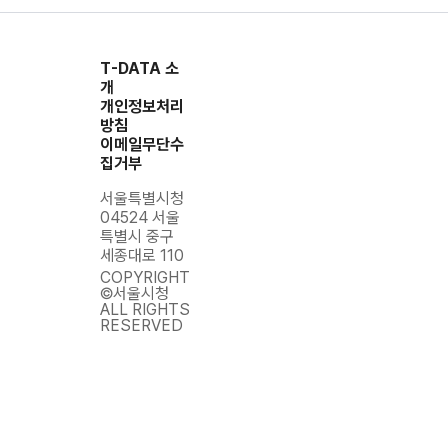
③[경기버스]
→
④[지하철]
T-DATA 소
개
①[경기버스]
개인정보처리
→
방침
②[경기버스]
이메일무단수
→
20260801
52
집거부
③[경기버스]
→
서울특별시청
④[지하철]
04524 서울
→ ⑤[버스]
특별시 중구
세종대로 110
①[경기버스]
COPYRIGHT
→
©서울시청
②[경기버스]
ALL RIGHTS
RESERVED
→
20260801
③[경기버스]
14
→
④[지하철]
→
⑤[지하철]