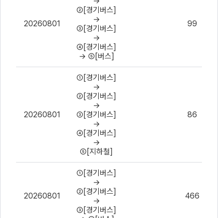
→
데
②[경기버스]
이
→
터
20260801
99
③[경기버스]
CSV
→
파
④[경기버스]
일
→ ⑤[버스]
내
용
①[경기버스]
미
→
리
②[경기버스]
보
→
기
20260801
③[경기버스]
86
→
④[경기버스]
→
⑤[지하철]
①[경기버스]
→
②[경기버스]
20260801
466
→
③[경기버스]