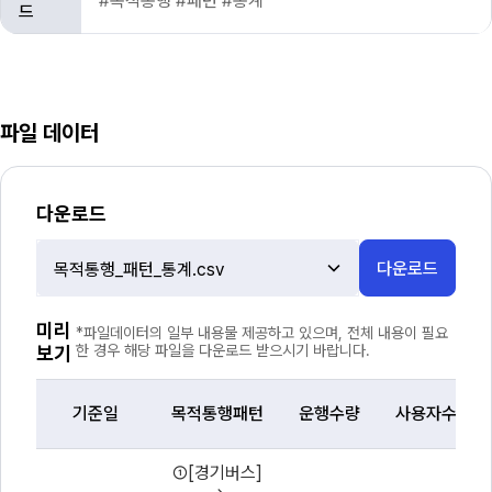
#목적통행 #패턴 #통계
드
파일 데이터
다운로드
다운로드
파
일
선
미리
*파일데이터의 일부 내용물 제공하고 있으며, 전체 내용이 필요
택
보기
한 경우 해당 파일을 다운로드 받으시기 바랍니다.
기준일
목적통행패턴
운행수량
사용자수량
파
①[경기버스]
일