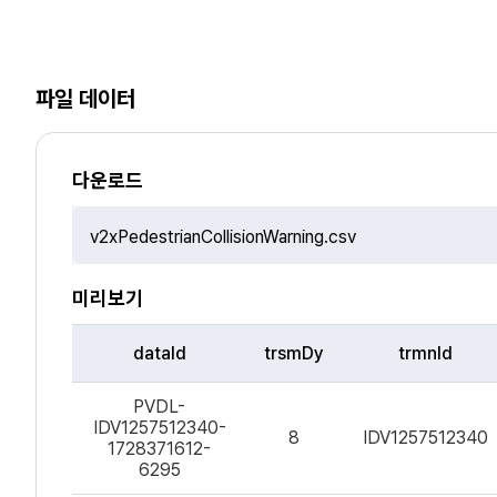
파일 데이터
다운로드
파
일
선
미리보기
택
dataId
trsmDy
trmnId
파
PVDL-
일
IDV1257512340-
데
8
IDV1257512340
1728371612-
이
6295
터