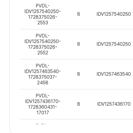
CSV
PVDL-
파
IDV1257540250-
일
8
IDV1257540250
1728375026-
내
2553
용
미
리
PVDL-
보
IDV1257540250-
8
IDV1257540250
기
1728375026-
2552
PVDL-
IDV1257463540-
8
IDV1257463540
1728375037-
2458
PVDL-
IDV1257436170-
8
IDV1257436170
1728360431-
17017
PVDL-
IDV1257436170-