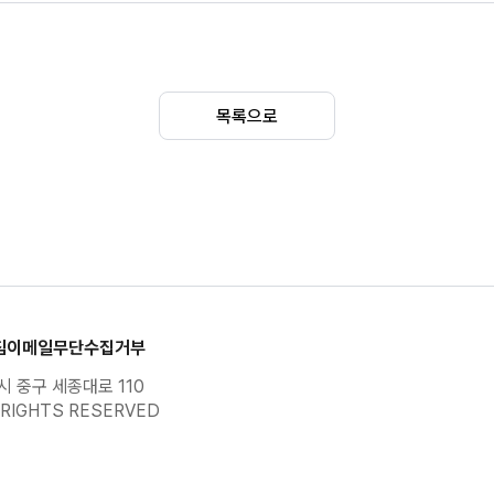
2024
10
175021
061
127.0
2024
10
174737
064
126.98
목록으로
2024
10
174516
123
127.10
2024
10
174027
147
127.03
침
이메일무단수집거부
 중구 세종대로 110
RIGHTS RESERVED
2024
10
173523
052
126.98