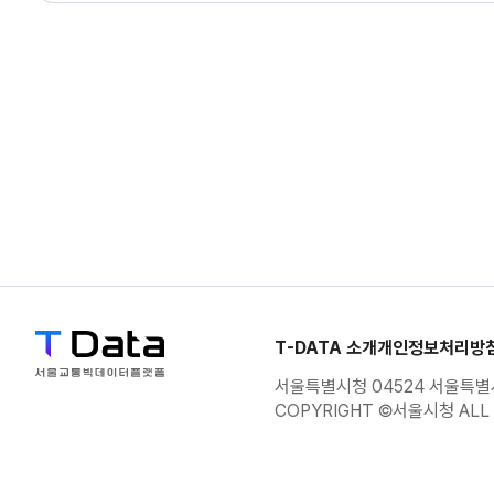
8
IDV1257436170
1728360431-
17016
PVDL-
IDV1257434950-
8
IDV1257434950
1728367047-
10206
PVDL-
IDV1257421770-
8
IDV1257421770
1728365495-
11611
PVDL-
IDV1257118270-
8
IDV1257118270
T-DATA 소개
개인정보처리방
1728366228-
10588
서울특별시청 04524 서울특별시
COPYRIGHT ©서울시청 ALL 
PVDL-
IDV1257425390-
8
IDV1257425390
1728375177-
1343