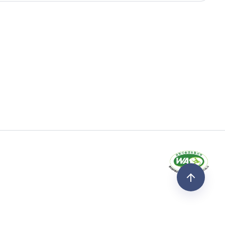
5254
37.618928
-1
-1
1
30798
37.5699641
-1
-1
1
1618
37.473083
-1
-1
1
0118
37.586255
-1
-1
1
7547
37.5774243
-1
-1
1