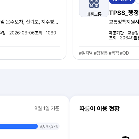
공
유
TPSS_행정
대중교통
형
교통정책지원시
수정
2026-08-06
조회
1080
제공기관
교통정
조회
30649
활
#일자별 #행정동 #목적 #OD
따릉이 이용 현황
8월 1일 기준
8,847,276