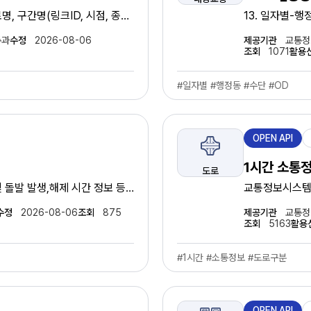
형
, 구간명(링크ID, 시점, 종
13. 일자별-
통과
수정
2026-08-06
제공기관
교통정
조회
1071
활용
#일자별 #행정동 #수단 #OD
제
OPEN API
공
유
1시간 소통
도로
형
 돌발 발생,해제 시간 정보 등
교통정보시스템 
선/기타), 시간
수정
2026-08-06
조회
875
제공기관
교통정
조회
5163
활용
#1시간 #소통정보 #도로구분
제
OPEN API