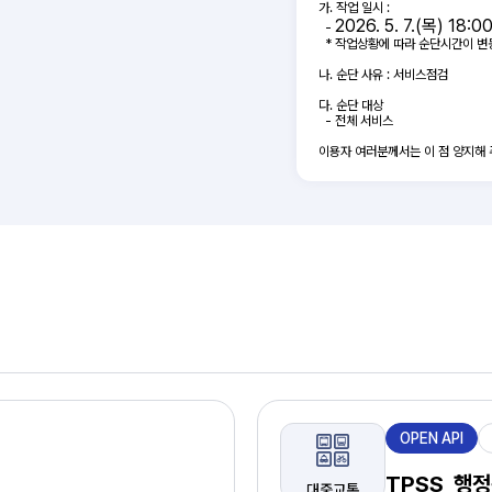
가. 작업 일시 :
2026. 5. 7.(목) 18:0
-
* 작업상황에 따라 순단시간이 변
나. 순단 사유 : 서비스점검
다. 순단 대상
- 전체 서비스
이용자 여러분께서는 이 점 양지해 
제
OPEN API
공
유
TPSS_행정
대중교통