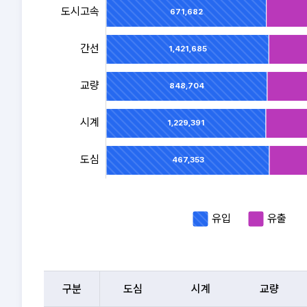
하
도시고속
671,682
철,
버
스
간선
1,421,685
로
구
분
교량
도시고속
848,704
시계
1,229,391
도심
467,353
유입
유출
지
점
구분
도심
시계
교량
별
교