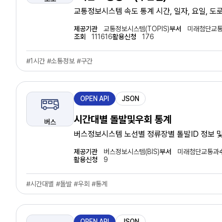
형
교통정보시스템 속도 통계 시간, 일자, 요일, 도로명
점), 시간대, 속도
제공기관
교통정보시스템(TOPIS)
부서
미래첨단교
조회
111616
활용신청
176
#1시간 #소통정보 #구간
제
OPEN API
JSON
공
유
시간대별 돌발및우회 통계
버스
형
버스정보시스템 노선별 정류장별 톨발ID 정보 및
시간대별 돌말및우회 통계 데이터
제공기관
버스정보시스템(BIS)
부서
미래첨단교통과
활용신청
9
#시간대별 #돌발 #우회 #통계
제
OPEN API
JSON