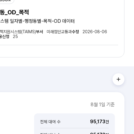
동_OD_목적
스템 일자별-행정동별-목적-OD 데이터
책지원시스템(TAIMS)
부서
미래첨단교통과
수정
2026-08-06
용신청
25
8월 1일 기준
95,173
전체 대여 수
건