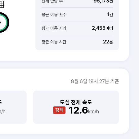
95,173
전체 반납 수
건
1
평균 이용 횟수
건
2,455
평균 이동 거리
미터
22
평균 이동 시간
분
8월 6일 18시 27분 기준
도
도심 전체 속도
12.6
정체
m/h
km/h