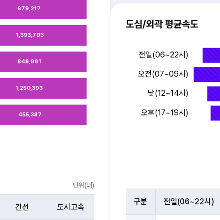
679,217
도심/외곽 평균속도
1,393,703
전일(06~22시)
848,881
오전(07~09시)
오전(07~09시)
1,250,393
낮(12~14시)
오후(17~19시)
455,387
시
단위(대)
간
구분
전일(06~22시)
대
간선
도시고속
별
시