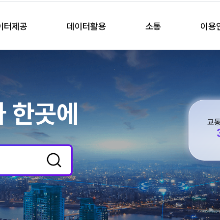
이터제공
데이터활용
소통
이용
가 한곳에
교