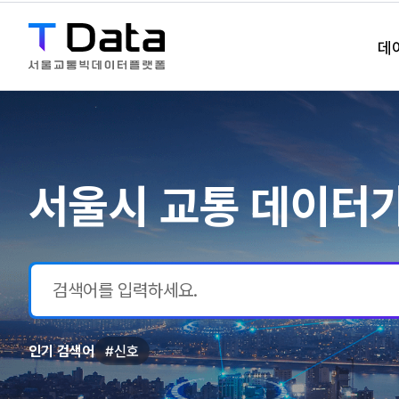
데
서울시 교통 데이터
검
색
어
입
인기 검색어
#신호
력