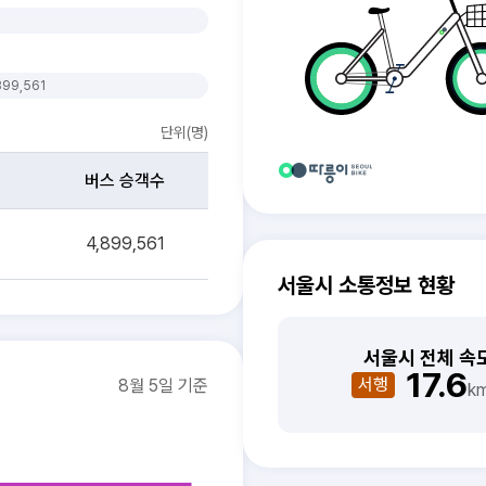
899,561
단위(명)
버스 승객수
4,899,561
서울시 소통정보 현황
서울시 전체 속
17.6
서행
8월 5일 기준
k