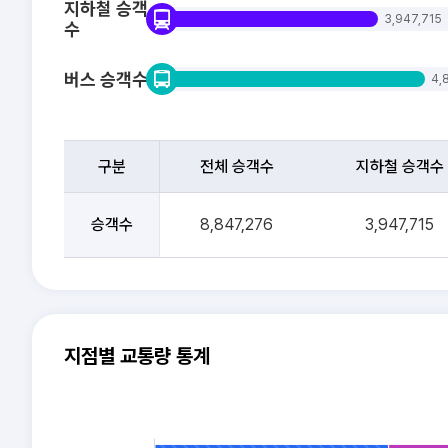
지하철 승객
3,947,715
수
버스 승객수
4,
대
중
구분
전체 승객수
지하철 승객수
교
통
대
이
중
승객수
8,847,276
3,947,715
용
교
승
통
객
이
수
용
승
객
지점별 교통량 통계
수
를
전
체,
L
지