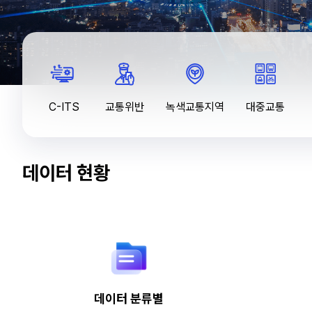
교
통
빅
데
C-ITS
교통위반
녹색교통지역
대중교통
이
터
유
형
별
데이터 현황
검
색
데이터 분류별