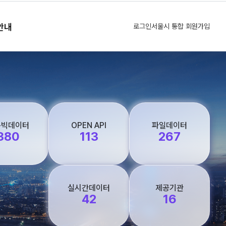
안내
로그인
서울시 통합 회원가입
통빅데이터
OPEN API
파일데이터
380
113
267
실시간데이터
제공기관
42
16