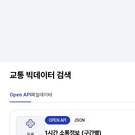
교통 빅데이터 검색
Open API
파일데이터
제
OPEN API
JSON
공
유
1시간 소통정보 (구간별)
도로