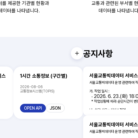
터를 제공한 기관별 현황과
교통과 관련된 부서별 
데이터를 나타냅니다.
데이터를 나타냅니다
공지사항
서울교통빅데이터 서비스
비스
1시간 소통정보 (구간별)
서울교통빅데이터 운영 관련하여 작
2026-08-06
가. 작업 일시 :
교통정보시스템(TOPIS)
2026. 6. 23.(화) 18:
-
* 작업상황에 따라 순단시간이 변
OPEN API
JSON
나. 순단 사유 : 서비스점검
다. 순단 대상
- 전체 서비스
서울교통빅데이
이용자 여러분께서는 이 점 양지해 
서울교통빅데이터 운영 관련하여 작