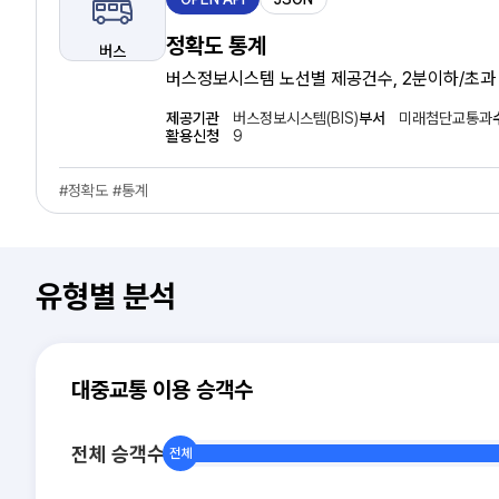
공
유
정확도 통계
버스
형
버스정보시스템 노선별 제공건수, 2분이하/초과 및 음수오차, 신뢰도, 지수평활,
보정계수 등 정확도 통계 데이터
제공기관
버스정보시스템(BIS)
부서
미래첨단교통과
활용신청
9
#정확도 #통계
유형별 분석
대중교통 이용 승객수
전체 승객수
전체