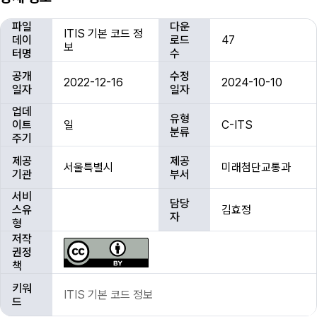
상
파일
다운
ITIS 기본 코드 정
세
데이
로드
47
보
정
터명
수
보
공개
수정
2022-12-16
2024-10-10
일자
일자
업데
유형
이트
일
C-ITS
분류
주기
제공
제공
서울특별시
미래첨단교통과
기관
부서
서비
담당
스유
김효정
자
형
저작
권정
책
키워
ITIS 기본 코드 정보
드