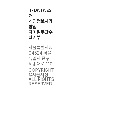
위치정보알림
0
T-DATA 소
개
13569.0
직진 상충
Y
V2X
0
개인정보처리
방침
이메일무단수
13594.0
좌회전 상충
Y
V2X
집거부
0
서울특별시청
04524 서울
특별시 중구
세종대로 110
COPYRIGHT
©서울시청
ALL RIGHTS
RESERVED