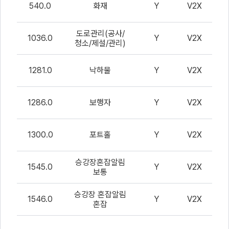
터
540.0
화재
Y
V2X
0
CSV
파
일
도로관리(공사/
1036.0
Y
V2X
내
청소/제설/관리)
0
용
미
리
1281.0
낙하물
Y
V2X
0
보
기
1286.0
보행자
Y
V2X
0
1300.0
포트홀
Y
V2X
0
승강장혼잡알림
1545.0
Y
V2X
보통
0
승강장 혼잡알림
1546.0
Y
V2X
혼잡
0