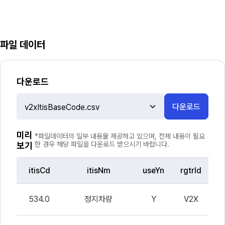
파일 데이터
다운로드
다운로드
파
일
선
미리
*파일데이터의 일부 내용물 제공하고 있으며, 전체 내용이 필요
택
보기
한 경우 해당 파일을 다운로드 받으시기 바랍니다.
itisCd
itisNm
useYn
rgtrId
파
일
534.0
정지차량
Y
V2X
0
데
이