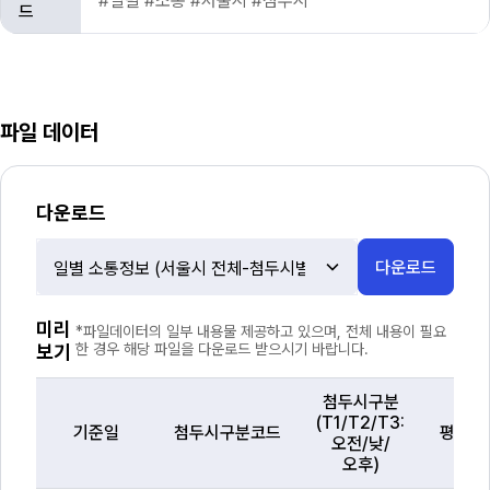
#일별 #소통 #서울시 #첨두시
드
파일 데이터
다운로드
다운로드
파
일
선
미리
*파일데이터의 일부 내용물 제공하고 있으며, 전체 내용이 필요
택
보기
한 경우 해당 파일을 다운로드 받으시기 바랍니다.
첨두시구분
(T1/T2/T3:
기준일
첨두시구분코드
평균속
오전/낮/
오후)