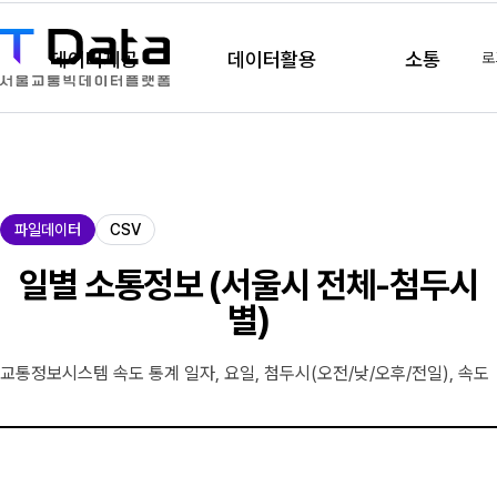
데이터제공
데이터활용
소통
로
제
파일데이터
CSV
공
유
일별 소통정보 (서울시 전체-첨두시
형
별)
교통정보시스템 속도 통계 일자, 요일, 첨두시(오전/낮/오후/전일), 속도