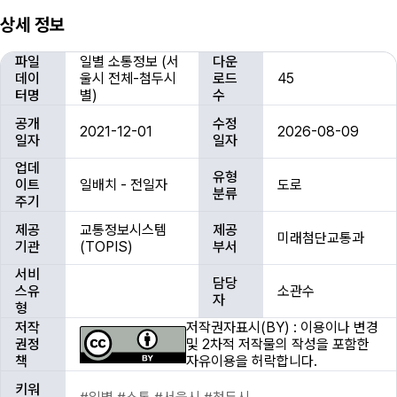
상세 정보
상
파일
일별 소통정보 (서
다운
세
데이
울시 전체-첨두시
로드
45
정
터명
별)
수
보
공개
수정
2021-12-01
2026-08-09
일자
일자
업데
유형
이트
일배치 - 전일자
도로
분류
주기
제공
교통정보시스템
제공
미래첨단교통과
기관
(TOPIS)
부서
서비
담당
스유
소관수
자
형
저작
저작권자표시(BY) : 이용이나 변경
권정
및 2차적 저작물의 작성을 포함한
책
자유이용을 허락합니다.
키워