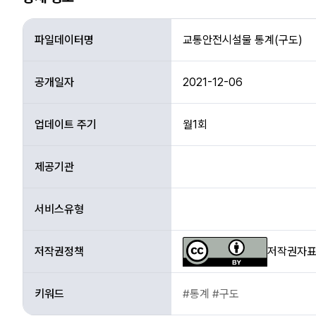
상
세
파일데이터명
교통안전시설물 통계(구도)
정
보
공개일자
2021-12-06
업데이트 주기
월1회
제공기관
서비스유형
저작권정책
저작권자표시
키워드
#통계 #구도