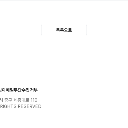
0
0
목록으로
12
10
0
0
249
102
763
1022
침
이메일무단수집거부
 중구 세종대로 110
297
440
RIGHTS RESERVED
528
756