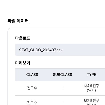
파일 데이터
다운로드
파
일
선
미리보기
택
CLASS
SUBCLASS
TYPE
파
차4색전구
일
전구수
-
(일반)
데
이
보2색전구
터
전구수
-