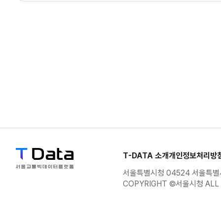
제어기
제어방식
전자
제어기
제어방식
COSMOS
제어기
제어방식
COSMOS1
표지
종류
주의
표지
종류
규제
T-DATA 소개
개인정보처리방
서울특별시청 04524 서울특별시
표지
종류
지시
COPYRIGHT ©서울시청 ALL 
표지
종류
보조