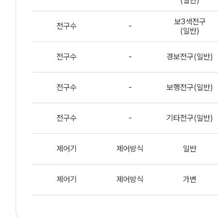
(일반)
CSV
파
일
보3색전구
전구수
-
내
(일반)
용
미
리
전구수
-
경보전구(일반)
보
기
전구수
-
보행전구(일반)
전구수
-
기타전구(일반)
제어기
제어방식
일반
제어기
제어방식
가변
제어기
제어방식
연동