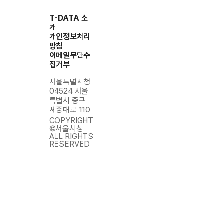
jangchoulsu -
T-DATA 소
7864 보행자작동신호기 설치(차량등 녹색등 운영시)
개
종로구 혜화동 혜화초교(보)(국제고입구(일반)
개인정보처리
199768.7507 554415.6008 20100329 - - - 11차
방침
(10-03-29) 1 1372 20100329 20100406 jhscard
이메일무단수
4958 107 20100416 1 9987 1 - - - - - 11 -
집거부
jangchoulsu -
서울특별시청
04524 서울
7865 신호기(차/보)신.이설 구로구 구로5동 1267
특별시 중구
신도림태영@앞 190303.9907 545141.0071
세종대로 110
20100329 - - - 11차(10-03-29) 1 1365 20100329
COPYRIGHT
20100403 jms7698jms 4959 104 20100403 1
©서울시청
9501 1 - - - - - 11 - jangchoulsu -
ALL RIGHTS
RESERVED
7824 ①횡단보도 신설 영등포구 도림제1동 80
도림초교 사거리 191666.402 545466.9111 - - - - -
2 1367 20100326 - ks1101 4939 105 - 1 9501 2 -
- - - - 9 - - -
7866 신호기(차/보)신설 양천구 목5동 908-28
부영그린타운@ 앞 189476.3774 548481.4326