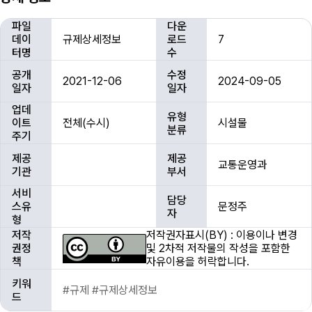
상
파일
다운
세
데이
규제상세정보
로드
7
정
터명
수
보
공개
수정
2021-12-06
2024-09-05
일자
일자
업데
유형
이트
전체(수시)
시설물
분류
주기
제공
제공
교통운영과
기관
부서
서비
담당
스유
문정주
자
형
저작
저작권자표시(BY) : 이용이나 변경
권정
및 2차적 저작물의 작성을 포함한
책
자유이용을 허락합니다.
키워
#규제 #규제상세정보
드