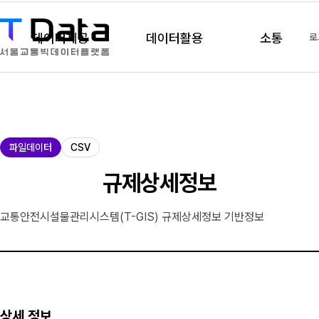
데이터제공
데이터활용
소통
로
제
파일데이터
CSV
공
유
규제상세정보
형
교통안전시설물관리시스템(T-GIS) 규제상세정보 기반정보
상세 정보