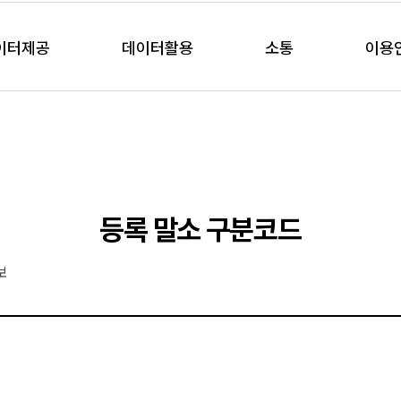
이터제공
데이터활용
소통
이용
등록 말소 구분코드
보