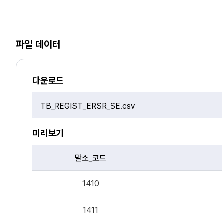
파일 데이터
다운로드
파
일
선
미리보기
택
말소_코드
파
1410
일
데
이
1411
터