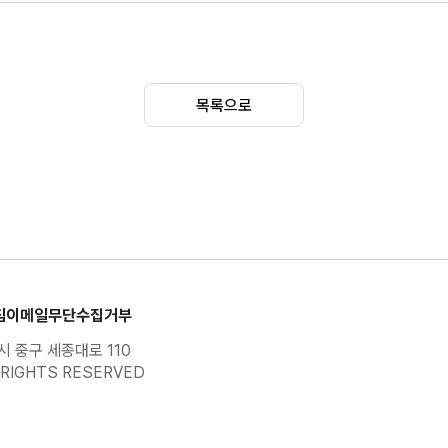
자진말소(연구/시험 사용목적)
자진말소(사고 원인의 규명 등 특수용도 
목록으로
자진말소(도서지역에서의 해제)
자진말소(외교용 또는 SOFA차량으로서 내국
자진말소(도로외의 지역에서의 한정 사
자진말소(수출이행신고)
침
이메일무단수집거부
 중구 세종대로 110
자진말소(수출예정)
RIGHTS RESERVED
자진말소(부활전제말소)