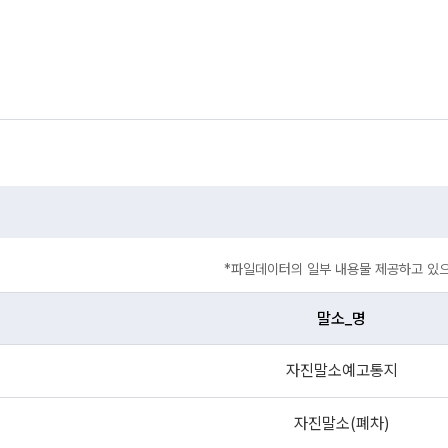
*파일데이터의 일부 내용물 제공하고 있으
말소_명
자진말소예고통지
자진말소(폐차)