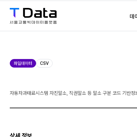
데
제
파일데이터
CSV
공
유
형
자동차과태료시스템 자진말소, 직권말소 등 말소 구분 코드 기반정
상세 정보