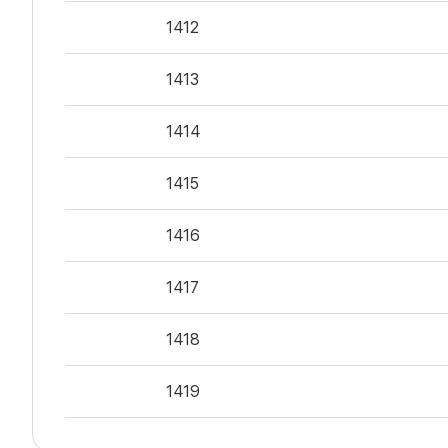
CSV
파
1412
일
내
용
1413
미
리
1414
보
기
1415
1416
1417
1418
1419
1420