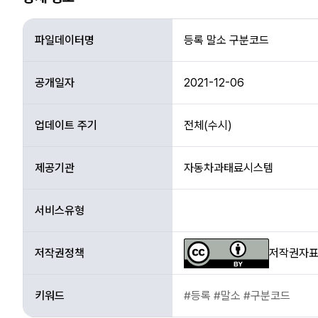
상
세
파일데이터명
등록 말소 구분코드
정
보
공개일자
2021-12-06
업데이트 주기
전체(수시)
제공기관
자동차과태료시스템
서비스유형
저작권정책
저작권자표시
키워드
#등록 #말소 #구분코드