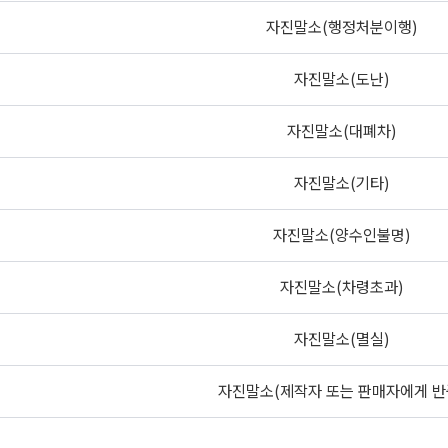
자진말소(행정처분이행)
자진말소(도난)
자진말소(대폐차)
자진말소(기타)
자진말소(양수인불명)
자진말소(차령초과)
자진말소(멸실)
자진말소(제작자 또는 판매자에게 반
자진말소(천재지변/교통사고/화재/폭파/매몰 