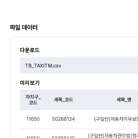
파일 데이터
다운로드
파
일
선
미리보기
택
자치구_
세목_코드
세목_명
코드
파
일
11650
50288134
(구일반)자동차의무보
데
이
(구일반)자동차관리법(정
터