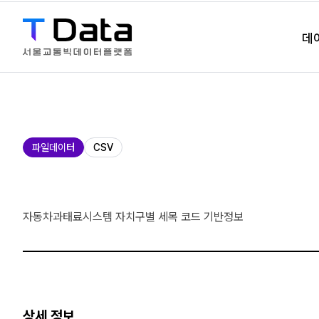
데
제
파일데이터
CSV
공
유
형
자동차과태료시스템 자치구별 세목 코드 기반정보
상세 정보