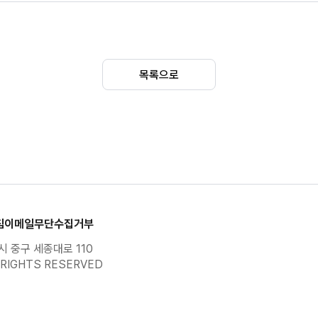
위반범칙금
위반범칙금
[일반]자동차관리법위반범칙금
0.2
일
목록으로
검사미필)
자동차관리법위반과태료(검사미필)
0.2
일
험과태료
자동차 의무보험 과태료
0.2
일
운영자업무
0.2
일
말소등록)
자동차관리법위반과태료(말소등록)
0.2
일
침
이메일무단수집거부
 중구 세종대로 110
RIGHTS RESERVED
법위반과태료
자동차운수사업법위반과태료
0.2
일
기정검지연)
[일반]자동차관리법과태료
0.2
일
(정기점검)