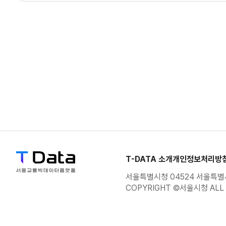
자동차손해배상보장법
11470
50288309
(구일반)자동차관리법
(구일반)자동차관리법(
11545
50288146
위반과태료
11560
50288134
(구일반)자동차의무보
11680
90000000
운영자업무
(구일반)자동차관리법(
11230
50288141
T-DATA 소개
개인정보처리방
위반과태료
서울특별시청 04524 서울특별시
11230
50288081
COPYRIGHT ©서울시청 ALL 
(구일반)자동차운수사업
(구일반)자동차관리법(정
11170
50288145
위반과태료