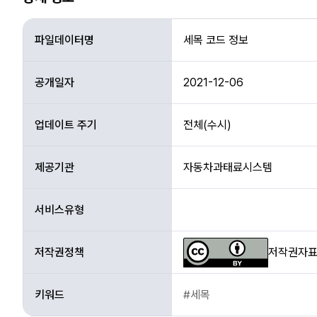
상
세
파일데이터명
세목 코드 정보
정
보
공개일자
2021-12-06
업데이트 주기
전체(수시)
제공기관
자동차과태료시스템
서비스유형
저작권정책
저작권자표시
키워드
#세목