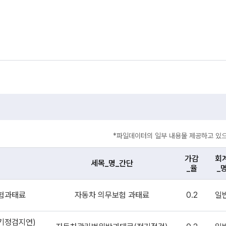
*파일데이터의 일부 내용물 제공하고 있으
가감
회
세목_명_간단
_율
_
험과태료
자동차 의무보험 과태료
0.2
일
기정검지연)