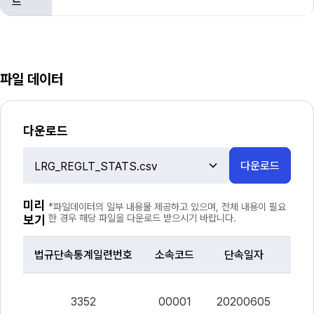
드
파일 데이터
다운로드
다운로드
파
일
선
미리
*파일데이터의 일부 내용물 제공하고 있으며, 전체 내용이 필요
택
보기
한 경우 해당 파일을 다운로드 받으시기 바랍니다.
법규단속통계일련번호
소속코드
단속일자
위반
파
일
3352
00001
20200605
0
데