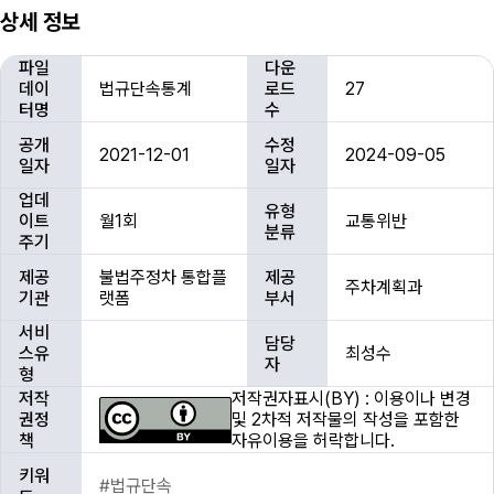
상세 정보
상
파일
다운
세
데이
법규단속통계
로드
27
정
터명
수
보
공개
수정
2021-12-01
2024-09-05
일자
일자
업데
유형
이트
월1회
교통위반
분류
주기
제공
불법주정차 통합플
제공
주차계획과
기관
랫폼
부서
서비
담당
스유
최성수
자
형
저작
저작권자표시(BY) : 이용이나 변경
권정
및 2차적 저작물의 작성을 포함한
책
자유이용을 허락합니다.
키워
#법규단속