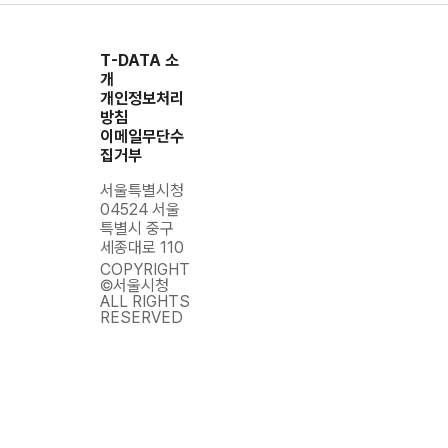
T-DATA 소
3436
00005
20200617
0
개
개인정보처리
방침
이메일무단수
3437
11140
20200617
0
집거부
서울특별시청
04524 서울
특별시 중구
3438
11215
20200617
0
세종대로 110
COPYRIGHT
©서울시청
ALL RIGHTS
3439
11215
20200617
0
RESERVED
3440
11350
20200617
0