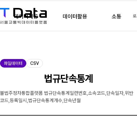
데이터제공
데이터활용
소통
로
제
파일데이터
CSV
공
유
법규단속통계
형
불법주정차통합플랫폼 법규단속통계일련번호,소속코드,단속일자,위반
코드,등록일시,법규단속통계개수,단속년월