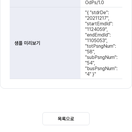
OdPs/1.0
플
URL
"{ "stdrDe":
"20211217",
"startEmdId":
"1124059",
"endEmdId":
"1105053",
샘플 미리보기
"totPsngNum":
"58",
"subPsngNum":
"54",
"busPsngNum":
"4" }"
목록으로