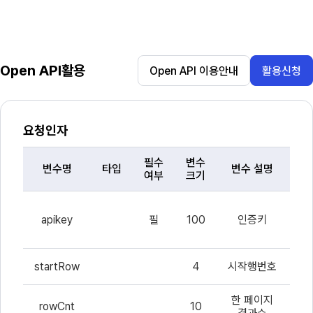
Open API활용
Open API 이용안내
활용신청
요청인자
필수
변수
변수명
타입
변수 설명
여부
크기
요
교
청
apikey
필
100
인증키
포
인
받
자
목
록
startRow
4
시작행번호
시
한 페이지
한
rowCnt
10