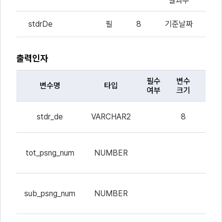
결과수
결
stdrDe
필
8
기준날짜
기
출력인자
필수
변수
변
변수명
타입
여부
크기
설
출
기준
력
stdr_de
VARCHAR2
8
날
인
자
전체
목
tot_psng_num
NUMBER
승객
록
수
지하
sub_psng_num
NUMBER
_승객
수