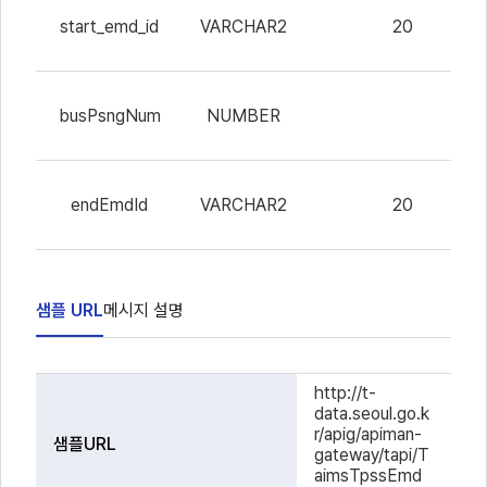
시작
start_emd_id
VARCHAR2
20
행정
_I
버스
busPsngNum
NUMBER
승객
수
종료
endEmdId
VARCHAR2
20
행정
_I
샘플 URL
메시지 설명
서
구
내
http://t-
울
분
용
data.seoul.go.k
시
r/apig/apiman-
샘플URL
OPEN
gateway/tapi/T
API
aimsTpssEmd
샘