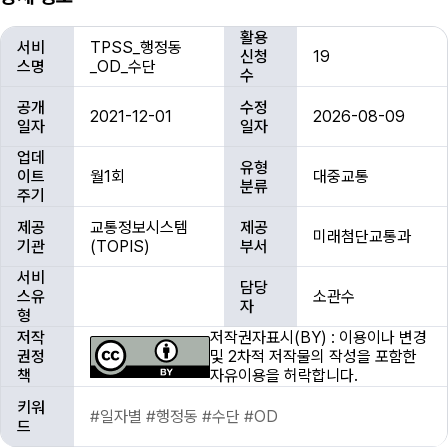
상
활용
서비
TPSS_행정동
세
신청
19
스명
_OD_수단
정
수
보
공개
수정
2021-12-01
2026-08-09
일자
일자
업데
유형
이트
월1회
대중교통
분류
주기
제공
교통정보시스템
제공
미래첨단교통과
기관
(TOPIS)
부서
서비
담당
스유
소관수
자
형
저작
저작권자표시(BY) : 이용이나 변경
권정
및 2차적 저작물의 작성을 포함한
책
자유이용을 허락합니다.
키워
#일자별 #행정동 #수단 #OD
드