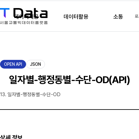
데이터제공
데이터활용
소통
로
제
OPEN API
JSON
공
유
일자별-행정동별-수단-OD(API)
형
13. 일자별-행정동별-수단-OD
상세 정보